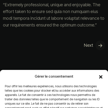
“Extremely professional, unique and enjoyable. The
effort taken to ensure sed quia non numquam eius
modi tempora incidunt ut labore voluptat relevance to
our requirements ensured the optimum outcome.”
Next
Gérer le consentement
Pour offrir les meilleures expériences, nous utilisons des technologies
telles que les cookies pour stocker et/ou accéder aux informations des
appareils. Le fait de consentir à ces technologies nous permettra de
traiter des données telles que le comportement de navigation ou les ID
uniques sur ce site. Le fait de ne pas consentir ou de retirer son
consentement peut avoir un effet négatif sur certaines caractéristiques et